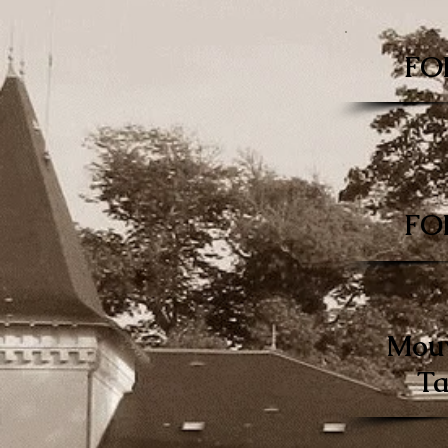
FO
FO
Mou
Ta