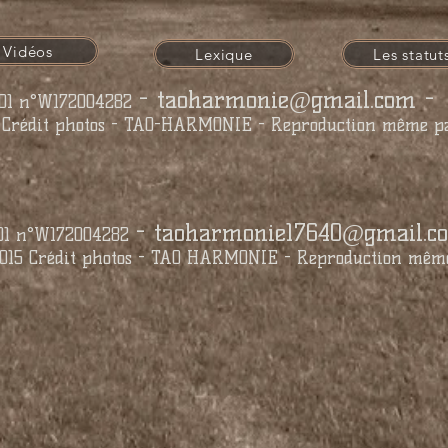
Vidéos
Lexique
Les statut
-
taoharmonie@gmail.com
-
901 n°W172004282
Crédit photos - TAO-HARMONIE - Reproduction même part
-
taoharmonie17640@gmail.c
901 n°W172004282
15 Crédit photos - TAO HARMONIE - Reproduction même p