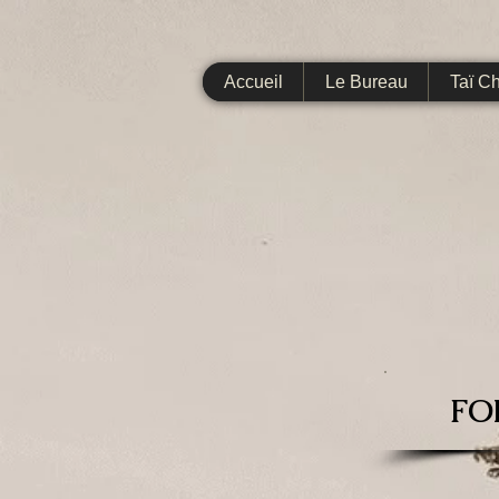
Accueil
Le Bureau
Taï C
FO