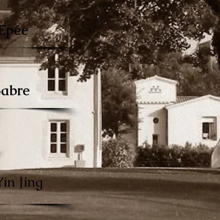
Epée
Sabre
Yin Jing