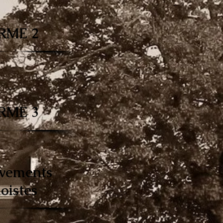
RME 2
RME 3
vements
oistes