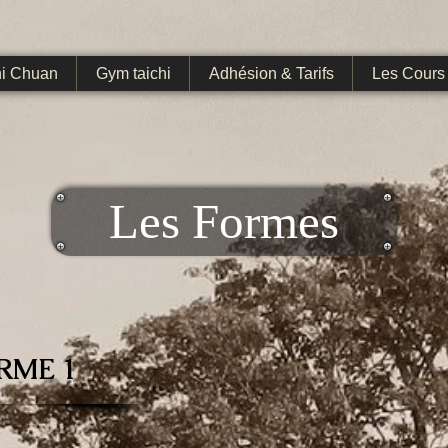
hi Chuan
Gym taichi
Adhésion & Tarifs
Les Cours
Les Formes
RME 1