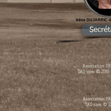
Irène DUJARRIC 
Secrét
Association 1
TAO-com © 2015 
Association 1
TAO-com © 20