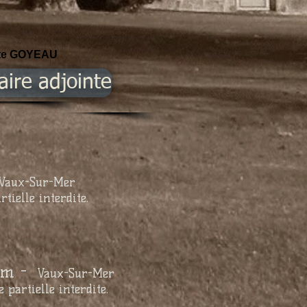
tte GOYEAU
aire adjointe
Vaux-Sur-Mer
ielle interdite.
om
-
Vaux-Sur-Mer
artielle interdite.