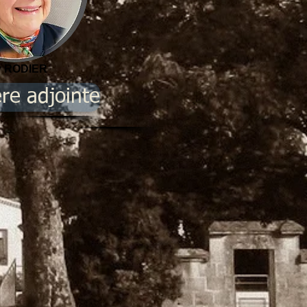
y RODIER
ère adjointe