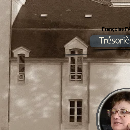
Françoise 
Trésoriè