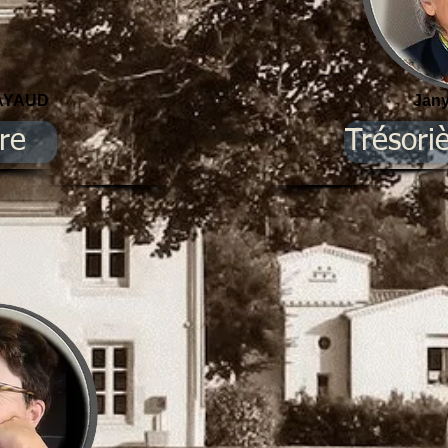
FAYAUD
Jan
re
Trésori