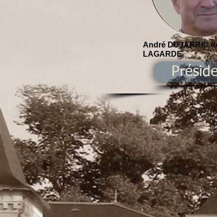
André DUJARRIC d
LAGARDE
Présid