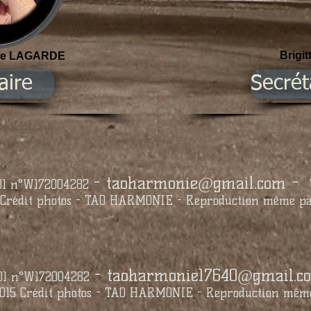
Brigi
de LAGARDE
aire
Secrét
-
taoharmonie@gmail.com
-
901 n°W172004282
Crédit photos - TAO HARMONIE - Reproduction même part
-
taoharmonie17640@gmail.c
901 n°W172004282
15 Crédit photos - TAO HARMONIE - Reproduction même p