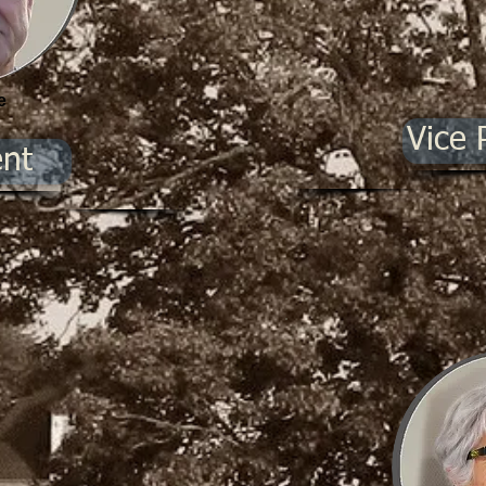
e
Vice 
ent